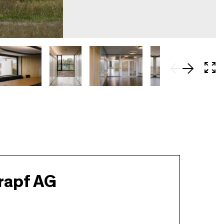
In 
rapf AG