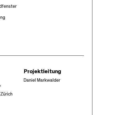
dfenster
ang
Projektleitung
Daniel Markwalder
/
 Zürich