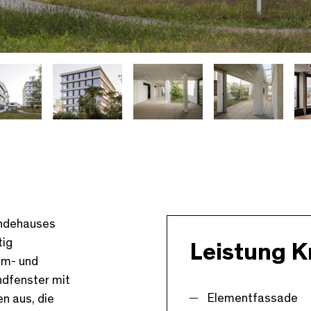
indehauses
tig
Leistung K
Um- und
ndfenster mit
Elementfassade
n aus, die