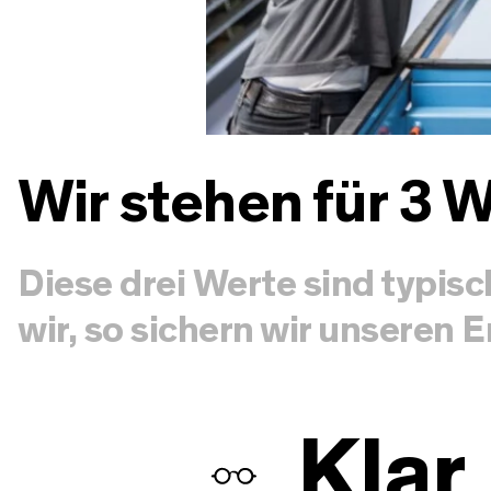
Wir stehen für 3 W
Diese drei Werte sind typisc
wir, so sichern wir unseren E
Klar