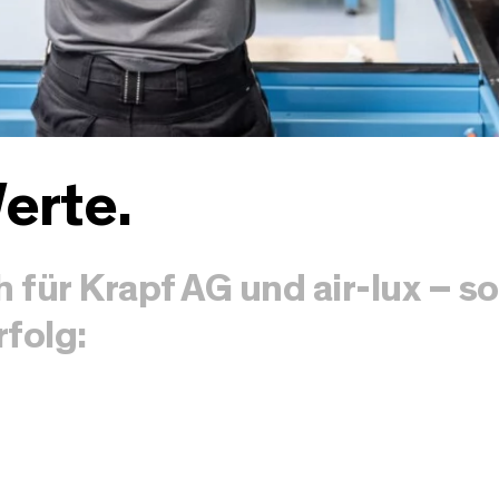
erte.
h für Krapf AG und air-lux – s
rfolg: