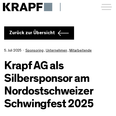
Menü a
Zurück zur Übersicht
5. Juli 2025
Sponsoring
,
Unternehmen
,
Mitarbeitende
Krapf AG als
Silbersponsor am
Nordostschweizer
Schwingfest 2025