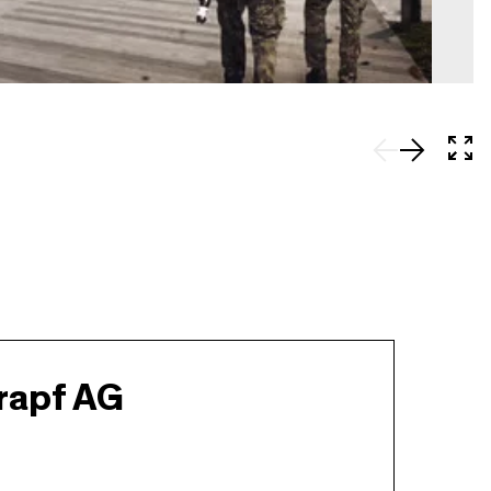
In 
rapf AG