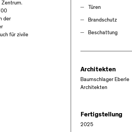
s Zentrum.
Türen
’700
m der
Brandschutz
er
Beschattung
ch für zivile
Architekten
Baumschlager Eberle
Architekten
Fertigstellung
2025