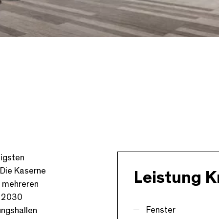
tigsten
 Die Kaserne
Leistung K
n mehreren
s 2030
Fenster
ungshallen