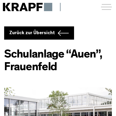
Menü a
Zurück zur Übersicht
Schulanlage “Auen”,
Frauenfeld