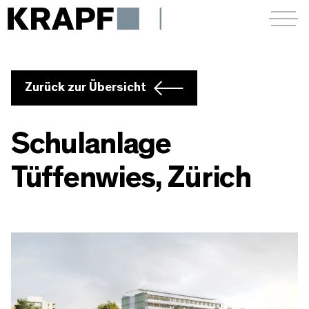
Menü a
Zurück zur Übersicht
Schulanlage
Tüffenwies, Zürich