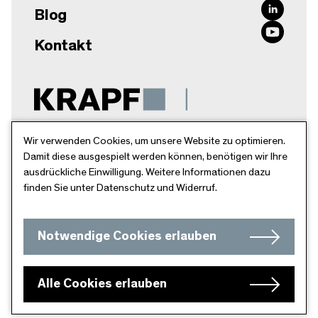
Blog
Kontakt
Krapf AG
Wir verwenden Cookies, um unsere Website zu optimieren.
Damit diese ausgespielt werden können, benötigen wir Ihre
Breitschachenstr. 52
ausdrückliche Einwilligung. Weitere Informationen dazu
9032 Engelburg
finden Sie unter Datenschutz und Widerruf.
Schweiz
info@krapfag.ch
Notwendige Cookies erlauben
+41 71 272 26 00
Alle Cookies erlauben
Datenschutz
Impressum