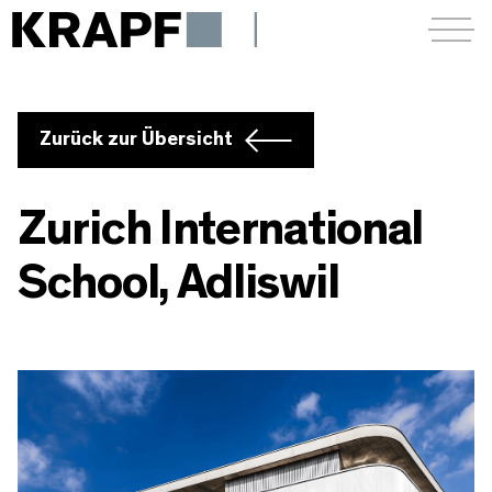
Menü a
Zurück zur Übersicht
Zurich International
School, Adliswil